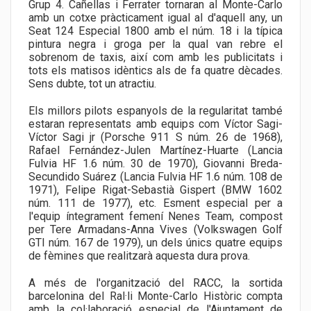
Grup 4. Cañellas i Ferrater tornaran al Monte-Carlo
amb un cotxe pràcticament igual al d'aquell any, un
Seat 124 Especial 1800 amb el núm. 18 i la típica
pintura negra i groga per la qual van rebre el
sobrenom de taxis, així com amb les publicitats i
tots els matisos idèntics als de fa quatre dècades.
Sens dubte, tot un atractiu.
Els millors pilots espanyols de la regularitat també
estaran representats amb equips com Víctor Sagi-
Víctor Sagi jr (Porsche 911 S núm. 26 de 1968),
Rafael Fernández-Julen Martínez-Huarte (Lancia
Fulvia HF 1.6 núm. 30 de 1970), Giovanni Breda-
Secundido Suárez (Lancia Fulvia HF 1.6 núm. 108 de
1971), Felipe Rigat-Sebastià Gispert (BMW 1602
núm. 111 de 1977), etc. Esment especial per a
l'equip íntegrament femení Nenes Team, compost
per Tere Armadans-Anna Vives (Volkswagen Golf
GTI núm. 167 de 1979), un dels únics quatre equips
de fèmines que realitzarà aquesta dura prova.
A més de l'organització del RACC, la sortida
barcelonina del Ral·li Monte-Carlo Històric compta
amb la col·laboració especial de l'Ajuntament de