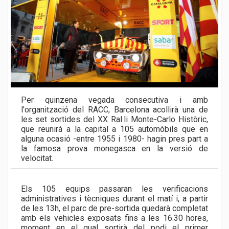
Per quinzena vegada consecutiva i amb
l'organització del RACC, Barcelona acollirà una de
les set sortides del XX Ral·li Monte-Carlo Històric,
que reunirà a la capital a 105 automòbils que en
alguna ocasió -entre 1955 i 1980- hagin pres part a
la famosa prova monegasca en la versió de
velocitat.
Els 105 equips passaran les verificacions
administratives i tècniques durant el matí i, a partir
de les 13h, el parc de pre-sortida quedarà completat
amb els vehicles exposats fins a les 16.30 hores,
moment en el qual sortirà del podi el primer