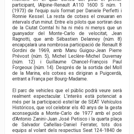
participant, lAlpine-Renault A110 1600 S núm. 1
(1973) de l'equip suís format per Daniele Perfetti i
Ronnie Kessel. La resta de cotxes el creuaran en
intervals d'un minut. Entre els pilots que sortiran des
de la Ciutat Comtal hi ha ni més ni menys que un
guanyador del Monte-Carlo de velocitat, Jean
Ragnotti, que amb Sébastien Delanney (núm. 8)
encapçalarà una nombrosa participació de Renault 8
Gordini de 1969, amb Manu Guigou-Jean Pierre
Prévost (núm. 5), Michel Leclère-Michel Duvernay
(núm. 12) i Guillaume Chancel-François Paul
Forgeoux (núm. 14). Després de la sortida del Moll
de la Marina, els cotxes es dirigiran a Puigcerdà,
entrant a França per Bourg-Madame.
El parc de vehicles que el públic podrà veure serà
realment espectacular. L'interès està potenciat a
més per la participació estel·lar de SEAT Vehículos
Históricos, que vol celebrar els 40 anys de la gesta
aconseguida a Monte-Carlo de 1977 amb el podi
d'Antonio Zanini-Juan José Petisco i la quarta plaça
de Salvador Cañellas-Daniel Ferrater, tots dos
equips al volant dels respectius Seat 124-1840 de