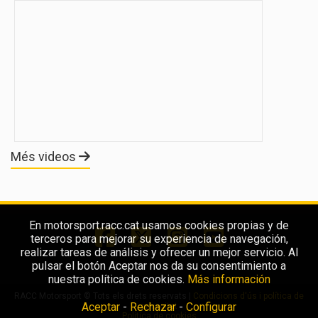
Més videos
En motorsport.racc.cat usamos cookies propias y de
terceros para mejorar su experiencia de navegación,
realizar tareas de análisis y ofrecer un mejor servicio. Al
pulsar el botón Aceptar nos da su consentimiento a
nuestra política de cookies.
Más información
RACC Motorsport © Tots els drets reservats |
Condicions d'ús i política de
Aceptar
-
Rechazar
-
Configurar
privacitat
Politica de cookies