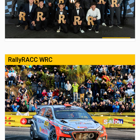
Més info
RallyRACC WRC