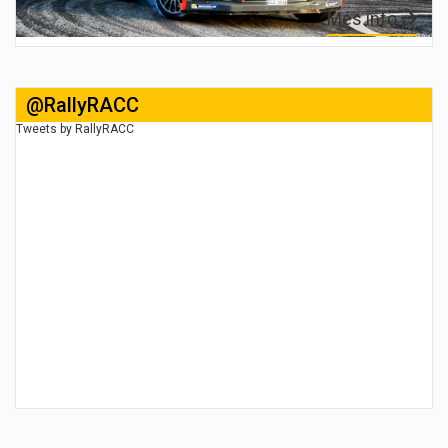
Més info
‎@RallyRACC
Tweets by RallyRACC