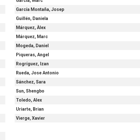
García, Marc
García Montaña, Josep
Guillén, Daniela
Márquez, Àlex
Márquez, Marc
Mogeda, Daniel
Piqueras, Angel
Rogríguez, Izan
Rueda, Jose Antonio
Sánchez, Sara
Sun, Shengbo
Toledo, Alex
Uriarte, Brian
Vierge, Xavier