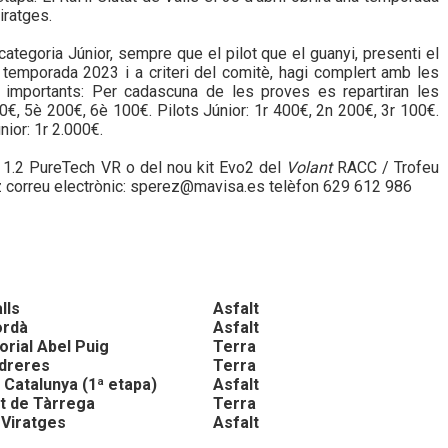
iratges.
ategoria Júnior, sempre que el pilot que el guanyi, presenti el
temporada 2023 i a criteri del comitè, hagi complert amb les
 importants: Per cadascuna de les proves es repartiran les
0€, 5è 200€, 6è 100€. Pilots Júnior: 1r 400€, 2n 200€, 3r 100€.
nior: 1r 2.000€.
 1.2 PureTech VR o del nou kit Evo2 del
Volant
RACC / Trofeu
 correu electrònic:
sperez@mavisa.es
telèfon 629 612 986
alls
Asfalt
ordà
Asfalt
orial Abel Puig
Terra
Vidreres
Terra
 Catalunya (1ª etapa)
Asfalt
tat de Tàrrega
Terra
0 Viratges
Asfalt