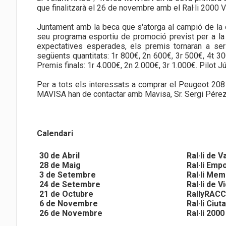
que finalitzarà el 26 de novembre amb el Ral·li 2000 V
Juntament amb la beca que s'atorga al campió de la c
seu programa esportiu de promoció previst per a la 
expectatives esperades, els premis tornaran a ser
següents quantitats: 1r 800€, 2n 600€, 3r 500€, 4t 30
Premis finals: 1r 4.000€, 2n 2.000€, 3r 1.000€. Pilot Jú
Per a tots els interessats a comprar el Peugeot 208
MAVISA han de contactar amb Mavisa, Sr. Sergi Pérez
Calendari
30 de Abril
Ral·li de V
28 de Maig
Ral·li Emp
3 de Setembre
Ral·li Mem
24 de Setembre
Ral·li de 
21 de Octubre
RallyRACC
6 de Novembre
Ral·li Ciu
26 de Novembre
Ral·li 200