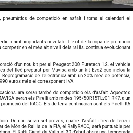
pneumàtics de competició en asfalt i torna al calendari el
dició amb importants novetats. L'èxit de la copa de promoció
 competir en el més alt nivell dels ral·lis, continua evolucionant
poració d'un nou kit per al Peugeot 208 Puretech 1.2, el vehicle
a del lleó preparat per Mavisa amb un kit Evo2 que inclou la
t. Reprogramació de l'electrònica amb un 20% més de potència,
de 990 euros més el corresponent IVA.
cacions, ara seran també de competició els d'asfalt. Aquestes
AVISA seran els Pirelli amb mides 195/50R15TLv01 RK7, a un
e promoció del RACC. Els de terra continuaran sent els Pirelli K6
ció. De nou seran set proves, quatre d'asfalt i tres de terra, i
t de Món de Ral·lis de la FIA, el RallyRACC, serà puntuable per
a. El Ral·li Ciutat de Valls el 30 d'abril obrirà una temporada