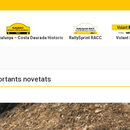
alunya – Costa Daurada Historic
RallySprint RACC
Volant
ortants novetats