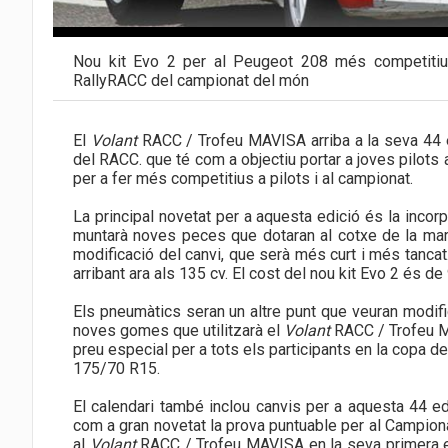
Nou kit Evo 2 per al Peugeot 208 més competitiu, 
RallyRACC del campionat del món
El
Volant
RACC / Trofeu MAVISA arriba a la seva 44 e
del RACC. que té com a objectiu portar a joves pilots a
per a fer més competitius a pilots i al campionat.
La principal novetat per a aquesta edició és la incor
muntarà noves peces que dotaran al cotxe de la marc
modificació del canvi, que serà més curt i més tanca
arribant ara als 135 cv. El cost del nou kit Evo 2 és 
Els pneumàtics seran un altre punt que veuran modifi
noves gomes que utilitzarà el
Volant
RACC / Trofeu M
preu especial per a tots els participants en la copa d
175/70 R15.
El calendari també inclou canvis per a aquesta 44 edi
com a gran novetat la prova puntuable per al Campiona
al
Volant
RACC / Trofeu MAVISA en la seva primera etap