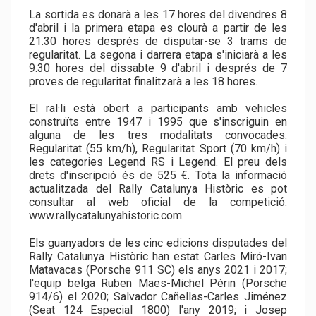
La sortida es donarà a les 17 hores del divendres 8
d'abril i la primera etapa es clourà a partir de les
21.30 hores després de disputar-se 3 trams de
regularitat. La segona i darrera etapa s'iniciarà a les
9.30 hores del dissabte 9 d'abril i després de 7
proves de regularitat finalitzarà a les 18 hores.
El ral·li està obert a participants amb vehicles
construïts entre 1947 i 1995 que s'inscriguin en
alguna de les tres modalitats convocades:
Regularitat (55 km/h), Regularitat Sport (70 km/h) i
les categories Legend RS i Legend. El preu dels
drets d'inscripció és de 525 €. Tota la informació
actualitzada del Rally Catalunya Històric es pot
consultar al web oficial de la competició:
www.rallycatalunyahistoric.com.
Els guanyadors de les cinc edicions disputades del
Rally Catalunya Històric han estat Carles Miró-Ivan
Matavacas (Porsche 911 SC) els anys 2021 i 2017;
l'equip belga Ruben Maes-Michel Périn (Porsche
914/6) el 2020; Salvador Cañellas-Carles Jiménez
(Seat 124 Especial 1800) l'any 2019; i Josep