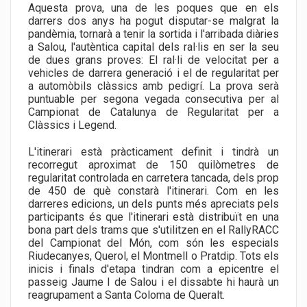
Aquesta prova, una de les poques que en els
darrers dos anys ha pogut disputar-se malgrat la
pandèmia, tornarà a tenir la sortida i l'arribada diàries
a Salou, l'autèntica capital dels ral·lis en ser la seu
de dues grans proves: El ral·li de velocitat per a
vehicles de darrera generació i el de regularitat per
a automòbils clàssics amb pedigrí. La prova serà
puntuable per segona vegada consecutiva per al
Campionat de Catalunya de Regularitat per a
Clàssics i Legend.
L'itinerari està pràcticament definit i tindrà un
recorregut aproximat de 150 quilòmetres de
regularitat controlada en carretera tancada, dels prop
de 450 de què constarà l'itinerari. Com en les
darreres edicions, un dels punts més apreciats pels
participants és que l'itinerari està distribuït en una
bona part dels trams que s'utilitzen en el RallyRACC
del Campionat del Món, com són les especials
Riudecanyes, Querol, el Montmell o Pratdip. Tots els
inicis i finals d'etapa tindran com a epicentre el
passeig Jaume I de Salou i el dissabte hi haurà un
reagrupament a Santa Coloma de Queralt.