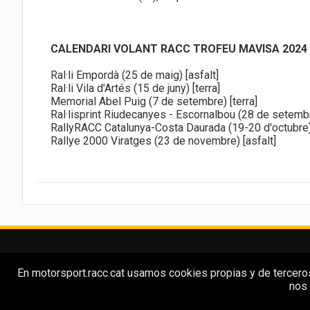
CALENDARI VOLANT RACC TROFEU MAVISA 2024
Ral·li Empordà (25 de maig) [asfalt]
Ral·li Vila d'Artés (15 de juny) [terra]
Memorial Abel Puig (7 de setembre) [terra]
Ral·lisprint Riudecanyes - Escornalbou (28 de setembr
RallyRACC Catalunya-Costa Daurada (19-20 d'octubre) 
Rallye 2000 Viratges (23 de novembre) [asfalt]
En motorsport.racc.cat usamos cookies propias y de terceros 
nos 