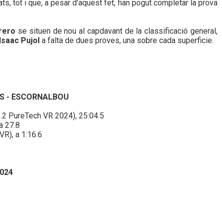
ats, tot i que, a pesar d'aquest fet, han pogut completar la prova
rero
se situen de nou al capdavant de la classificació general,
 Isaac Pujol
a falta de dues proves, una sobre cada superficie.
ES - ESCORNALBOU
1.2 PureTech VR 2024), 25:04.5
a 27.8
VR), a 1:16.6
024