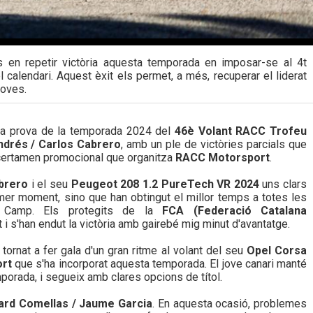
 en repetir victòria aquesta temporada en imposar-se al 4t
l calendari. Aquest èxit els permet, a més, recuperar el liderat
roves.
rta prova de la temporada 2024 del
46è Volant RACC Trofeu
ndrés / Carlos Cabrero
, amb un ple de victòries parcials que
al certamen promocional que organitza
RACC Motorsport
.
abrero
i el seu
Peugeot 208 1.2 PureTech VR 2024
uns clars
mer moment, sino que han obtingut el millor temps a totes les
x Camp. Els protegits de la
FCA (Federació Catalana
i s'han endut la victòria amb gairebé mig minut d'avantatge.
tornat a fer gala d'un gran ritme al volant del seu
Opel Corsa
ort
que s'ha incorporat aquesta temporada. El jove canari manté
mporada, i segueix amb clares opcions de títol.
ard Comellas / Jaume Garcia
. En aquesta ocasió, problemes