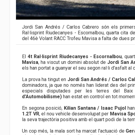
Jordi San Andrés / Carlos Cabrero són els primers
Ral·lisprint Riudecanyes - Escornalbou, quarta cita de
del 46è Volant RACC Trofeu Mavisa a falta de dues p
El
4t Ral·lisprint Riudecanyes - Escornalbou
, qua
Mavisa
, ha viscut un domini absolut de
Jordi San A
els han portat a guanyar el seu segon ral·li d'asfalt 
La prova ha tingut en
Jordi San Andrés / Carlos C
dominadors, ja que no només han liderat des del pri
especials disputades per les terres del Bai
d'Automobilisme)
han estat en control en tot moment 
En segona posició,
Kilian Santana / Isaac Pujol
han 
1.2T VR
, el nou vehicle desenvolupat per
Mavisa Sp
la seva trajectòria positiva amb el quart podi de la te
Un cop més, la mala sort ha marcat l'actuació de
Ger