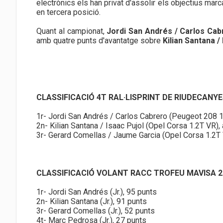
electrònics els han privat d'assolir els objectius marc
en tercera posició.
Quant al campionat,
Jordi San Andrés / Carlos Cab
amb quatre punts d'avantatge sobre
Kilian Santana /
CLASSIFICACIÓ 4T RAL·LISPRINT DE RIUDECANY
1r- Jordi San Andrés / Carlos Cabrero (Peugeot 208 
2n- Kilian Santana / Isaac Pujol (Opel Corsa 1.2T VR), 
3r- Gerard Comellas / Jaume Garcia (Opel Corsa 1.2T 
CLASSIFICACIÓ VOLANT RACC TROFEU MAVISA 2
1r- Jordi San Andrés (Jr.), 95 punts
2n- Kilian Santana (Jr.), 91 punts
3r- Gerard Comellas (Jr.), 52 punts
4t- Marc Pedrosa (Jr.), 27 punts