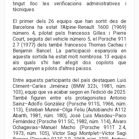
tingut lloc les verificacions administratives i
tècniques.
El primer dels 26 equips que han sortit des de
Barcelona ha estat l'Alpine-Renault 1600 (1969)
número 4, pilotat pels francesos Gilles i Pierre
Court, seguits del vehicle número 5, el Porsche 911
2.7 (1977) dels també francesos Thomas Cachau i
Benjamin Bancel. La participació espanyola en
aquesta sortida ha estat molt nombrosa: 13 equips
als quals s'hi han afegit dos copilots que
acompanyen a pilots d'altres països.
Entre aquests participants del país destaquen Luis
Climent–Carles Jiménez (BMW 323i, 1981, núm.
103), equip que va acabar segon en l'edició de 2025.
També figuren entre els protagonistes Antonio
Sainz–Adolfo González (Porsche 911S, 1966, núm.
113), Esteban Munné–Olga Feliu (Autobianchi A112
Abarth, 1981, núm. 180), José Luis Masdeu–Paco
Fernández (Porsche 911 SC, 1982, núm. 114), Álvaro
Ochagavias–Manuel Macho (Porsche 911T 2.4,
1973, núm. 105), Víctor Sagi Montplet–Víctor Sagi