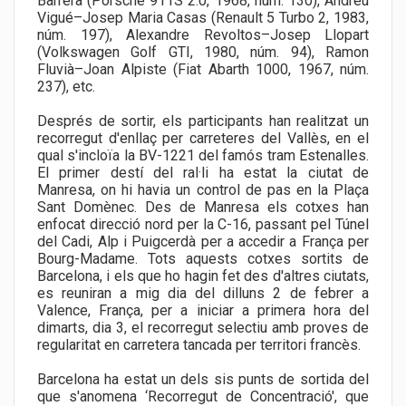
Barrera (Porsche 911S 2.0, 1968, núm. 130), Andreu
Vigué–Josep Maria Casas (Renault 5 Turbo 2, 1983,
núm. 197), Alexandre Revoltos–Josep Llopart
(Volkswagen Golf GTI, 1980, núm. 94), Ramon
Fluvià–Joan Alpiste (Fiat Abarth 1000, 1967, núm.
237), etc.
Després de sortir, els participants han realitzat un
recorregut d'enllaç per carreteres del Vallès, en el
qual s'incloïa la BV-1221 del famós tram Estenalles.
El primer destí del ral·li ha estat la ciutat de
Manresa, on hi havia un control de pas en la Plaça
Sant Domènec. Des de Manresa els cotxes han
enfocat direcció nord per la C-16, passant pel Túnel
del Cadi, Alp i Puigcerdà per a accedir a França per
Bourg-Madame. Tots aquests cotxes sortits de
Barcelona, i els que ho hagin fet des d'altres ciutats,
es reuniran a mig dia del dilluns 2 de febrer a
Valence, França, per a iniciar a primera hora del
dimarts, dia 3, el recorregut selectiu amb proves de
regularitat en carretera tancada per territori francès.
Barcelona ha estat un dels sis punts de sortida del
que s'anomena ‘Recorregut de Concentració', que