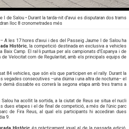
 I de Salou • Durant la tarda-nit d'avui es disputaran dos trams
ndran lloc 8 cronometrades més
– A les 17 hores d'avui i des del Passeig Jaume I de Salou ha
ada Històric
, la competició destinada en exclusiva a vehicles
 Baix Camp. El ral·li puntua per als campionats d'Espanya i de
ts de Velocitat com de Regularitat, amb els principals equips de
at 84 vehicles, que són els que participen en el rally. Durant la
es vegades consecutives –una diürna i una altra de nocturna– el
e demà dissabte es correrà la segona etapa amb tres trams a
Salou ha acollit la sortida, a la ciutat de Reus se situa el nucli
es dues etapes i el de final de competició, a més de l'únic parc
arc de Fira Reus, al qual els participants hi accediran dues
ia 9.
rada Històric
és pràcticament igual al de la passada edició,