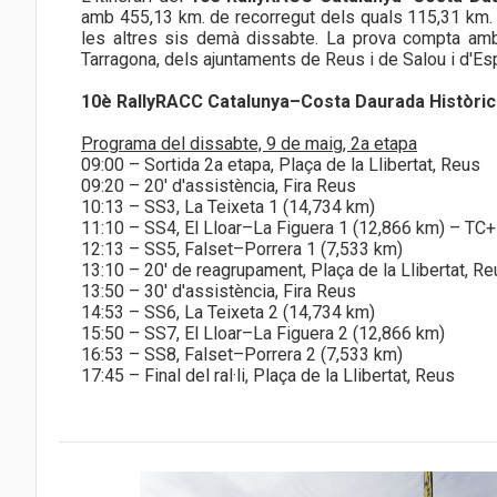
amb 455,13 km. de recorregut dels quals 115,31 km.
les altres sis demà dissabte. La prova compta amb 
Tarragona, dels ajuntaments de Reus i de Salou i d'Esp
10è RallyRACC Catalunya–Costa Daurada Històric
Programa del dissabte, 9 de maig, 2a etapa
09:00 – Sortida 2a etapa, Plaça de la Llibertat, Reus
09:20 – 20' d'assistència, Fira Reus
10:13 – SS3, La Teixeta 1 (14,734 km)
11:10 – SS4, El Lloar–La Figuera 1 (12,866 km) – TC+
12:13 – SS5, Falset–Porrera 1 (7,533 km)
13:10 – 20' de reagrupament, Plaça de la Llibertat, R
13:50 – 30' d'assistència, Fira Reus
14:53 – SS6, La Teixeta 2 (14,734 km)
15:50 – SS7, El Lloar–La Figuera 2 (12,866 km)
16:53 – SS8, Falset–Porrera 2 (7,533 km)
17:45 – Final del ral·li, Plaça de la Llibertat, Reus