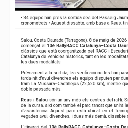
• 84 equips han pres la sortida des del Passeig Jaume
cronometrats • Aquest dissabte, amb base a Reus, ti
Salou, Costa Daurada (Tarragona), 8 de maig de 2026 
començat el
10è RallyRACC Catalunya–Costa Daur
clàssics que està coorganitzada pel RACC i Escuderia
Catalunya de vehicles històrics, tant en les modalita
les dues modalitats.
Prèviament a la sortida, les verificacions les han pass
tarda-nit d'avui divendres els equips disputen per du
tram La Mussara–Castillejos (22,520 km), mentre qu
doble passada més.
Reus
i
Salou
són un any més els centres del ral·li. Si 
de la cursa, així com també el parc tancat que unirà l
d'assistència. Aquest parc està ubicat en el Tecnop
vegades avui, divendres, i dues més demà, dissabte d
L'itinerari del
10è RallyRACC Catalunya–Costa Dau