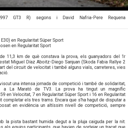
e 997 GT3 R) segons i David Nafria-Pere Requena
E30) en Regularitat Súper Sport
osen en Regularitat Sport
de 11,3 km de què constava la prova, els guanyadors del 1r
 estat Miguel Díaz Aboitz-Diego Sanjuan (Skoda Fabia Rallye 2
art del circuit de velocitat i també alguns vials, carreteres, vies
ació.
 viscut una intensa jornada de competició i també de solidaritat,
sos a La Marató de TV3. La prova ha tingut un magnífic
59 en Velocitat, 7 en Regularitat Súper Sport i 16 en Regularitat
t completar els tres trams. Encara que s'ha hagut de disputar a
a posat en evidència un altíssim nivell de competició, sempre
b la pista bastant humida degut a la pluja caiguda per la nit.
als equips participants, que havien de sortejar un traçat que