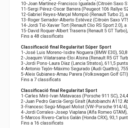
10-Joan Martínez-Francisco Igualada (Citroën Saxo S1
11-Sergi Pérez-Oscar Barrera (Peugeot 106 Rallye S2
12-Gabriel Reyes-Marçal Mompió (Renault Turbo 2), a
13-Roger Serrador-Alberto Estévez (Citroën Saxo VTS
14-Jordi Tió-Xavier Tort (Renault Clio RS Sport 2.0), a
15-David Roquer-Albert Traserra (Renault 5 GT Turbo),
Fins a 48 classificats
Classificació final Regularitat Súper Sport
1-José Luis Moreno-Isidre Noguera (BMW E30), 50,8
2-Joaquim Vilatarsana-Eloi Alsina (Renault R5 GT Turb
3-Jordi Pons-Laura Díaz (Lancia Stratos), 611,5 punts
4-Antonio Tejón-Máximo Segurado (Audi Quattro), 755
5-Aleix Gubianes-Arnau Parera (Volkswagen Golf GTI)
Fins a 7 classificats
Classificació final Regularitat Sport
1-Carles Miró-Ivan Matavacas (Porsche 911 SC), 24,4
2-Juan Pedro García-Sergi Giralt (Autobianchi A112 Ab
3-Francesc Segú-Miquel Molist (VW-Porsche 914/4),
4-Jordi Corrales-Josep Viaplana (Alfa Romeo GTAM),
5-Marcos Rivero-Carlos Galán (Honda CRX), 93,1 pun
Fins a 16 classificats