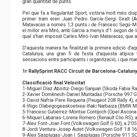
gran quantitat de punts.
Pel que fa a Regularitat Sport, victòria molt més di
primer tram eren Juan Pedro García-Sergi Giralt (
Matavacas a només 1,3 punts i de Francesc Segú-Mi
el millor era Miró, amb García a menys d'1 segon de la
qual s'han imposat Carles Miró-Ivan Matavacas, que a
D'aquesta manera ha finalitzat la primera edició d'aq
Catalunya, una gran fi de festa d'aquesta atípic
sensacions entre participants i organització, i que ma
1r RallySprint RACC Circuit de Barcelona-Catalun
Classificació final Velocitat
1-Miguel Díaz Aboitiz-Diego Sanjuan (Skoda Fabia Ral
2-Xavier Domènech-Daniel Muntadas (Porsche 997 GT
3-David Nafria-Pere Requena (Peugeot 208 Rally 4), 
4-Iñigo Olabegogeaskoetxea-Iñaki Narbaiza (BMW M3
5-Francesc Gutiérrez-Montse Contijoch (Opel Ascona 
6-Miquel Labarias-Lorena Romero (Renault Clio RS), a
7-Alex Font-Joan Font (Volkswagen Golf G 60), a 2'05
8-Jordi Ventura-Josep Autet (Volkswagen Golf 1.8 16v
9-Alex Sasplugas-Joan I. Sasplugas (Porsche 911 SC 