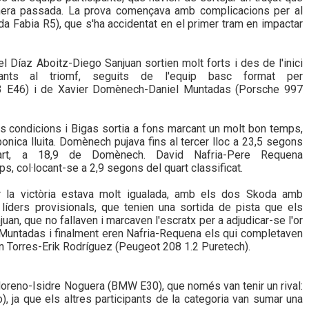
imera passada. La prova començava amb complicacions per al
koda Fabia R5), que s'ha accidentat en el primer tram en impactar
Díaz Aboitz-Diego Sanjuan sortien molt forts i des de l'inici
ants al triomf, seguits de l'equip basc format per
3 E46) i de Xavier Domènech-Daniel Muntadas (Porsche 997
rs condicions i Bigas sortia a fons marcant un molt bon temps,
onica lluita. Domènech pujava fins al tercer lloc a 23,5 segons
art, a 18,9 de Domènech. David Nafria-Pere Requena
, col·locant-se a 2,9 segons del quart classificat.
per la victòria estava molt igualada, amb els dos Skoda amb
 líders provisionals, que tenien una sortida de pista que els
juan, que no fallaven i marcaven l'escratx per a adjudicar-se l'or
untadas i finalment eren Nafria-Requena els qui completaven
n Torres-Erik Rodríguez (Peugeot 208 1.2 Puretech).
oreno-Isidre Noguera (BMW E30), que només van tenir un rival:
), ja que els altres participants de la categoria van sumar una