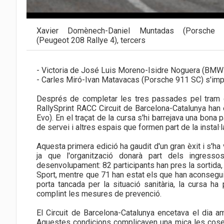
Xavier Domènech-Daniel Muntadas (Porsch
(Peugeot 208 Rallye 4), tercers
- Victoria de José Luis Moreno-Isidre Noguera (BMW 
- Carles Miró-Ivan Matavacas (Porsche 911 SC) s'imp
Després de completar les tres passades pel tram 
RallySprint RACC Circuit de Barcelona-Catalunya han
Evo). En el traçat de la cursa s'hi barrejava una bona p
de servei i altres espais que formen part de la instal·l
Aquesta primera edició ha gaudit d'un gran èxit i s'ha
ja que l'organització donarà part dels ingres
desenvolupament: 82 participants han pres la sortida, 
Sport, mentre que 71 han estat els que han aconsegui
porta tancada per la situació sanitària, la cursa h
complint les mesures de prevenció.
El Circuit de Barcelona-Catalunya encetava el dia am
Aquestes condicions complicaven una mica les coses 