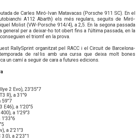
sputada de Carles Miró-Ivan Matavacas (Porsche 911 SC). En el
Autobianchi A112 Abarth) els més regulars, seguits de Miró-
quel Molist (VW-Porsche 914/4), a 2,5. En la segona passada
 general per a deixar-ho tot obert fins a l'última passada, en la
conseguien el triomf en la prova.
uest RallySprint organitzat pel RACC i el Circuit de Barcelona-
a temporada de ral·lis amb una cursa que deixa molt bones
rca un camí a seguir de cara a futures edicions.
ya
lye 2 Evo), 23'35"7
3 R), a 31"9
a 59"7
 E46), a 1'20"5
400), a 1'29"3
 1'33"6
"5
), a 2'21"3
3.0), a 2'23"1