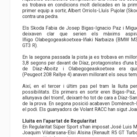
es trobava en condicions molt delicades en la pr
primer equip a sortir, Albert Orriols-Lluís Pujolar (S
contra una pedra.
Els Skoda Fabia de Josep Bigas-Ignacio Paz i Miguel 
deixaven clar que serien els màxims aspir
Iñigo Olabegogeaskoetxea-Iñaki Narbaiza (BMW M
GT3 R).
En la segona passada la pista ja es trobava en millo
3,8 segons per davant de Díaz, protagonistes d'una b
de Díaz-Aboitz i Olabegogeaskoetxea era qu
(Peugeot 208 Rallye 4) anaven millorant els seus temps
Així, en el tercer i últim pas pel tram la lluita 
possibilitats. Els primers en sortir eren Bigas-Paz,
allunyava del triomf, deixant-ho tot de cara a Díaz-San
de la prova. En segona posició acabaven Domènech-M
el podi. Els guanyadors de Volant RACC han sigut Joa
Lluita en l'apartat de Regularitat
En Regularitat Súper Sport s'han imposat José Luis M
Joaquim Vilatarsana-Eloi Alsina (Renault R5 GT Turbo