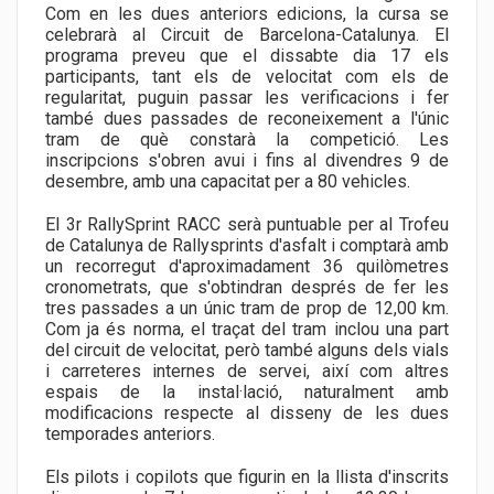
Com en les dues anteriors edicions, la cursa se
celebrarà al Circuit de Barcelona-Catalunya. El
programa preveu que el dissabte dia 17 els
participants, tant els de velocitat com els de
regularitat, puguin passar les verificacions i fer
també dues passades de reconeixement a l'únic
tram de què constarà la competició. Les
inscripcions s'obren avui i fins al divendres 9 de
desembre, amb una capacitat per a 80 vehicles.
El 3r RallySprint RACC serà puntuable per al Trofeu
de Catalunya de Rallysprints d'asfalt i comptarà amb
un recorregut d'aproximadament 36 quilòmetres
cronometrats, que s'obtindran després de fer les
tres passades a un únic tram de prop de 12,00 km.
Com ja és norma, el traçat del tram inclou una part
del circuit de velocitat, però també alguns dels vials
i carreteres internes de servei, així com altres
espais de la instal·lació, naturalment amb
modificacions respecte al disseny de les dues
temporades anteriors.
Els pilots i copilots que figurin en la llista d'inscrits