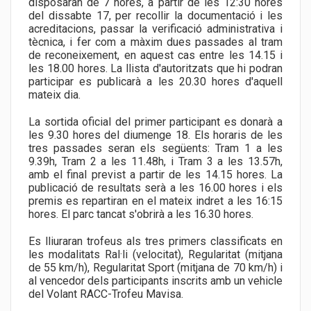
disposaran de 7 hores, a partir de les 12:30 hores
del dissabte 17, per recollir la documentació i les
acreditacions, passar la verificació administrativa i
tècnica, i fer com a màxim dues passades al tram
de reconeixement, en aquest cas entre les 14.15 i
les 18.00 hores. La llista d'autoritzats que hi podran
participar es publicarà a les 20.30 hores d'aquell
mateix dia.
La sortida oficial del primer participant es donarà a
les 9.30 hores del diumenge 18. Els horaris de les
tres passades seran els següents: Tram 1 a les
9.39h, Tram 2 a les 11.48h, i Tram 3 a les 13.57h,
amb el final previst a partir de les 14.15 hores. La
publicació de resultats serà a les 16.00 hores i els
premis es repartiran en el mateix indret a les 16:15
hores. El parc tancat s'obrirà a les 16.30 hores.
Es lliuraran trofeus als tres primers classificats en
les modalitats Ral·li (velocitat), Regularitat (mitjana
de 55 km/h), Regularitat Sport (mitjana de 70 km/h) i
al vencedor dels participants inscrits amb un vehicle
del Volant RACC-Trofeu Mavisa.