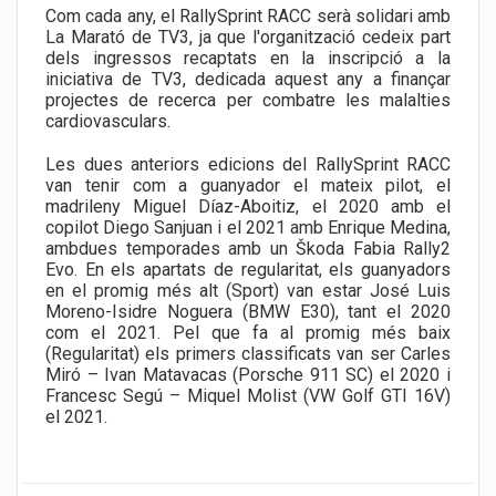
Com cada any, el RallySprint RACC serà solidari amb
La Marató de TV3, ja que l'organització cedeix part
dels ingressos recaptats en la inscripció a la
iniciativa de TV3, dedicada aquest any a finançar
projectes de recerca per combatre les malalties
cardiovasculars.
Les dues anteriors edicions del RallySprint RACC
van tenir com a guanyador el mateix pilot, el
madrileny Miguel Díaz-Aboitiz, el 2020 amb el
copilot Diego Sanjuan i el 2021 amb Enrique Medina,
ambdues temporades amb un Škoda Fabia Rally2
Evo. En els apartats de regularitat, els guanyadors
en el promig més alt (Sport) van estar José Luis
Moreno-Isidre Noguera (BMW E30), tant el 2020
com el 2021. Pel que fa al promig més baix
(Regularitat) els primers classificats van ser Carles
Miró – Ivan Matavacas (Porsche 911 SC) el 2020 i
Francesc Segú – Miquel Molist (VW Golf GTI 16V)
el 2021.