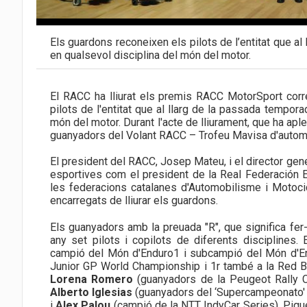
Els guardons reconeixen els pilots de l’entitat que al
en qualsevol disciplina del món del motor.
El RACC ha lliurat els premis RACC MotorSport cor
pilots de l'entitat que al llarg de la passada tempora
món del motor. Durant l'acte de lliurament, que ha aple
guanyadors del Volant RACC – Trofeu Mavisa d'auto
El president del RACC, Josep Mateu, i el director gen
esportives com el president de la Real Federación 
les federacions catalanes d'Automobilisme i Motocic
encarregats de lliurar els guardons.
Els guanyadors amb la preuada "R", que significa fe
any set pilots i copilots de diferents disciplines.
campió del Món d'Enduro1 i subcampió del Món d'En
Junior GP World Championship i 1r també a la Red Bu
Lorena Romero
(guanyadors de la Peugeot Rally C
Alberto Iglesias
(guanyadors del ‘Supercampeonato' d'
i
Alex Palou
(campió de la NTT IndyCar Series). Pique