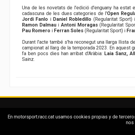
Una de les novetats de l'edició d'enguany ha estat e
cadascuna de les dues categories de l'
Open Regula
Jordi Fanlo
i
Daniel Robledillo
(Regularitat Sport)
Ramon Dalmau
i
Antoni Moragas
(Regularitat Spor
Pau Romero
i
Ferran Soles
(Regularitat Sport) i
Fra
Durant l'acte també s'ha reconegut una llarga llista
campionat al llarg de la temporada 2023. En aquest g
fa ben pocs dies han arribat d'Aràbia:
Laia Sanz, Al
Sainz.
En motorsport.racc.cat usamos cookies propias y de terceros 
nos 