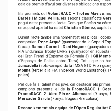
gala de premis d'avui per diverses obligacions esport
Els premiats del
Volant RACC – Trofeu Mavisa
, mo
Bartés
i
Miquel Velilla,
els segons classificats
Gera
pogut estar present a l'acte. Com que Socías va córrer
en aquest apartat ha estat
Christian Gómez
, copilot
Durant l'acte també s'ha homenatjat els pilots i copi
competien:
Pepe Arqué
(guanyador de la Copa d'Espa
Cross);
Ramon Cornet
i
Dani Noguer
(guanyadors d
FIA Endurance Trophy LMP2 i guanyador en aquesta 
del Gran Premi d'Espanya de Fórmula 3); i
Gil Mem
d'Espanya de Ral·lis sobre Terra). Tot i que no h
Juncadella
(sots-campió de la IMSA GTD Pro i guany
Molina
(tercer a la FIA Hypercar World Endurance); i
poles).
Pel que fa al talent més jove, cal destacar els prim
campions presents: el de la
PromoRACC 1
,
Cesc
PromoRACC 2
,
Alex Pérez Albessard
(9 anys; E
Mercader García
(7 anys; Begues-Barcelona).
Reconeixement als equips de l'Open Regularitat
C