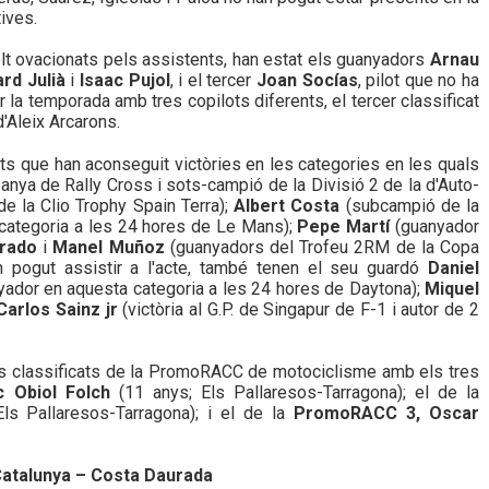
ives.
lt ovacionats pels assistents, han estat els guanyadors
Arnau
rd Julià
i
Isaac Pujol
, i el tercer
Joan Socías
, pilot que no ha
 la temporada amb tres copilots diferents, el tercer classificat
 d'Aleix Arcarons.
lots que han aconseguit victòries en les categories en les quals
nya de Rally Cross i sots-campió de la Divisió 2 de la d'Auto-
e la Clio Trophy Spain Terra);
Albert Costa
(subcampió de la
categoria a les 24 hores de Le Mans);
Pepe Martí
(guanyador
brado
i
Manel Muñoz
(guanyadors del Trofeu 2RM de la Copa
an pogut assistir a l'acte, també tenen el seu guardó
Daniel
ador en aquesta categoria a les 24 hores de Daytona);
Miquel
Carlos Sainz jr
(victòria al G.P. de Singapur de F-1 i autor de 2
ers classificats de la PromoRACC de motociclisme amb els tres
 Obiol Folch
(11 anys; Els Pallaresos-Tarragona); el de la
ls Pallaresos-Tarragona); i el de la
PromoRACC 3, Oscar
atalunya – Costa Daurada