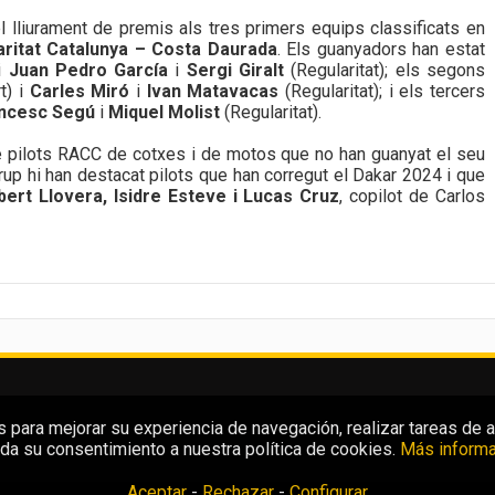
l lliurament de premis als tres primers equips classificats en
ritat Catalunya – Costa Daurada
. Els guanyadors han estat
 i
Juan Pedro García
i
Sergi Giralt
(Regularitat); els segons
t) i
Carles Miró
i
Ivan Matavacas
(Regularitat); i els tercers
ncesc Segú
i
Miquel Molist
(Regularitat).
 de pilots RACC de cotxes i de motos que no han guanyat el seu
rup hi han destacat pilots que han corregut el Dakar 2024 i que
bert Llovera, Isidre Esteve i Lucas Cruz
, copilot de Carlos
para mejorar su experiencia de navegación, realizar tareas de aná
da su consentimiento a nuestra política de cookies.
Más informa
Aceptar
-
Rechazar
-
Configurar