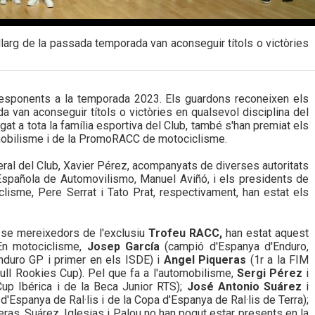
 llarg de la passada temporada van aconseguir títols o victòries
responents a la temporada 2023. Els guardons reconeixen els
da van aconseguir títols o victòries en qualsevol disciplina del
gat a tota la família esportiva del Club, també s'han premiat els
mobilisme i de la PromoRACC de motociclisme.
eral del Club, Xavier Pérez, acompanyats de diverses autoritats
Española de Automovilismo, Manuel Aviñó, i els presidents de
lisme, Pere Serrat i Tato Prat, respectivament, han estat els
r-se mereixedors de l'exclusiu
Trofeu RACC,
han estat aquest
 En motociclisme,
Josep García
(campió d'Espanya d'Enduro,
duro GP i primer en els ISDE) i
Angel Piqueras
(1r a la FIM
ll Rookies Cup). Pel que fa a l'automobilisme,
Sergi Pérez
i
up Ibérica i de la Beca Junior RTS);
José Antonio Suárez
i
Espanya de Ral·lis i de la Copa d'Espanya de Ral·lis de Terra);
ras, Suárez, Iglesias i Palou no han pogut estar presents en la