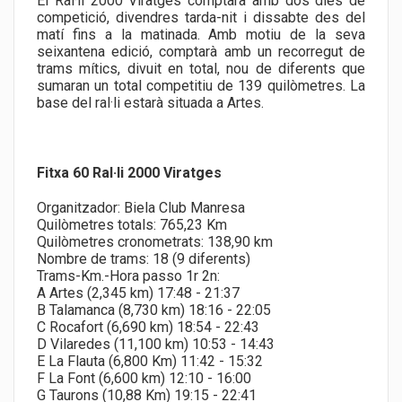
El Ral·li 2000 Viratges comptarà amb dos dies de
competició, divendres tarda-nit i dissabte des del
matí fins a la matinada. Amb motiu de la seva
seixantena edició, comptarà amb un recorregut de
trams mítics, divuit en total, nou de diferents que
sumaran un total competitiu de 139 quilòmetres. La
base del ral·li estarà situada a Artes.
Fitxa 60 Ral·li 2000 Viratges
Organitzador: Biela Club Manresa
Quilòmetres totals: 765,23 Km
Quilòmetres cronometrats: 138,90 km
Nombre de trams: 18 (9 diferents)
Trams-Km.-Hora passo 1r 2n:
A Artes (2,345 km) 17:48 - 21:37
B Talamanca (8,730 km) 18:16 - 22:05
C Rocafort (6,690 km) 18:54 - 22:43
D Vilaredes (11,100 km) 10:53 - 14:43
E La Flauta (6,800 Km) 11:42 - 15:32
F La Font (6,600 km) 12:10 - 16:00
G Taurons (10,88 Km) 19:15 - 22:41