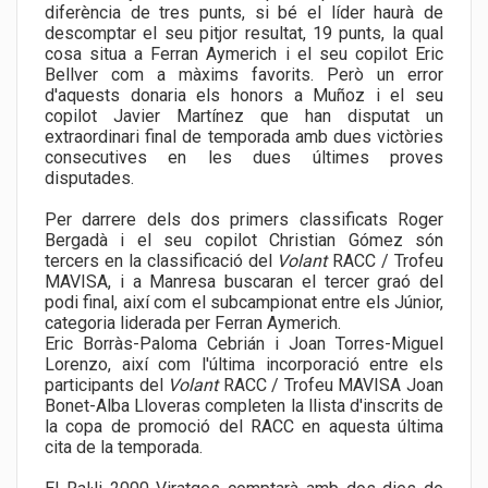
diferència de tres punts, si bé el líder haurà de
descomptar el seu pitjor resultat, 19 punts, la qual
cosa situa a Ferran Aymerich i el seu copilot Eric
Bellver com a màxims favorits. Però un error
d'aquests donaria els honors a Muñoz i el seu
copilot Javier Martínez que han disputat un
extraordinari final de temporada amb dues victòries
consecutives en les dues últimes proves
disputades.
Per darrere dels dos primers classificats Roger
Bergadà i el seu copilot Christian Gómez són
tercers en la classificació del
Volant
RACC / Trofeu
MAVISA, i a Manresa buscaran el tercer graó del
podi final, així com el subcampionat entre els Júnior,
categoria liderada per Ferran Aymerich.
Eric Borràs-Paloma Cebrián i Joan Torres-Miguel
Lorenzo, així com l'última incorporació entre els
participants del
Volant
RACC / Trofeu MAVISA Joan
Bonet-Alba Lloveras completen la llista d'inscrits de
la copa de promoció del RACC en aquesta última
cita de la temporada.