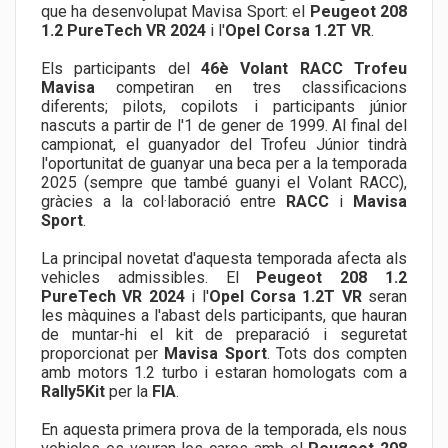
que ha desenvolupat Mavisa Sport: el
Peugeot 208
1.2 PureTech VR 2024
i l'
Opel Corsa 1.2T VR
.
Els participants del
46è Volant RACC Trofeu
Mavisa
competiran en tres classificacions
diferents; pilots, copilots i participants júnior
nascuts a partir de l'1 de gener de 1999. Al final del
campionat, el guanyador del Trofeu Júnior tindrà
l'oportunitat de guanyar una beca per a la temporada
2025 (sempre que també guanyi el Volant RACC),
gràcies a la col·laboració entre
RACC
i
Mavisa
Sport
.
La principal novetat d'aquesta temporada afecta als
vehicles admissibles. El
Peugeot 208 1.2
PureTech VR 2024
i l'
Opel Corsa 1.2T VR
seran
les màquines a l'abast dels participants, que hauran
de muntar-hi el kit de preparació i seguretat
proporcionat per
Mavisa Sport
. Tots dos compten
amb motors 1.2 turbo i estaran homologats com a
Rally5Kit
per la
FIA
.
En aquesta primera prova de la temporada, els nous