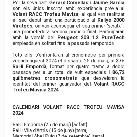
Per la seva part,
Gerard Comellas
i
Jaume Garcia
són els únics inscrits amb experiència prèvia al
Volant RACC Trofeu Mavisa
, al qual van realitzar
el seu debut amb una participació al
Rallye 2000
Viratges
, on van aconseguir el seu primer ‘scratx' i
una prometedora segona posició final. Participaran
amb la versió del
Peugeot 208 1.2 PureTech
empleada en solitari fins la passada temporada.
Tots ells s'enfrontaran al cronòmetre per primera
vegada aquest 2024 el dissabte 25 de maig, al
37è
Ral·li Empordà
, format per quatre trams a doble
passada per a un total de vuit especials i
86,72
quilòmetres cronometrats
que desvelaran la
identitat del primer guanyador del
Volant RACC
Trofeu Mavisa 2024
.
CALENDARI VOLANT RACC TROFEU MAVISA
2024
Ral·li Empordà (25 de maig) [asfalt]
Ral·li Vila d'Artés (15 de juny) [terra]
Memorial Abel Puig (7 de setembre) [terra]