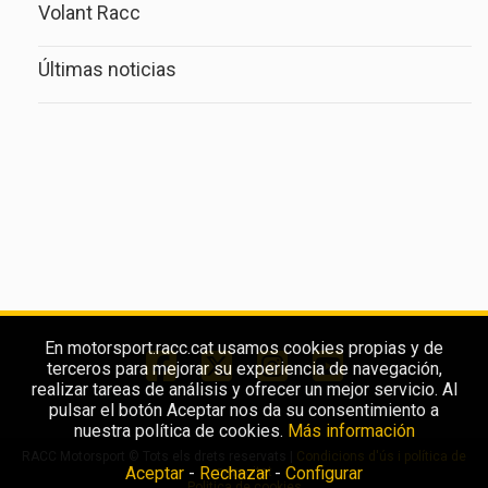
Volant Racc
Últimas noticias
En motorsport.racc.cat usamos cookies propias y de
terceros para mejorar su experiencia de navegación,
realizar tareas de análisis y ofrecer un mejor servicio. Al
pulsar el botón Aceptar nos da su consentimiento a
nuestra política de cookies.
Más información
RACC Motorsport © Tots els drets reservats |
Condicions d'ús i política de
Aceptar
-
Rechazar
-
Configurar
privacitat
Politica de cookies