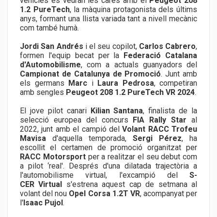
vehicles es veuran les cares amb el
Peugeot 208
1.2 PureTech
, la màquina protagonista dels últims
anys, formant una llista variada tant a nivell mecànic
com també humà.
Jordi San Andrés
i el seu copilot,
Carlos Cabrero
,
formen l'equip becat per la
Federació Catalana
d'Automobilisme
, com a actuals guanyadors del
Campionat de Catalunya de Promoció
. Junt amb
els germans
Marc
i
Laura Pedrosa
, competiran
amb sengles
Peugeot 208 1.2 PureTech VR 2024
.
El jove pilot canari
Kilian Santana
, finalista de la
selecció europea del concurs
FIA Rally Star
al
2022, junt amb el campió del
Volant RACC Trofeu
Mavisa
d'aquella temporada,
Sergi Pérez
, ha
escollit el certamen de promoció organitzat per
RACC Motorsport
per a realitzar el seu debut com
a pilot ‘real'. Després d'una dilatada trajectòria a
l'automobilisme virtual, l'excampió del
S-
CER Virtual
s'estrena aquest cap de setmana al
volant del nou
Opel Corsa 1.2T VR
, acompanyat per
l'
Isaac Pujol
.