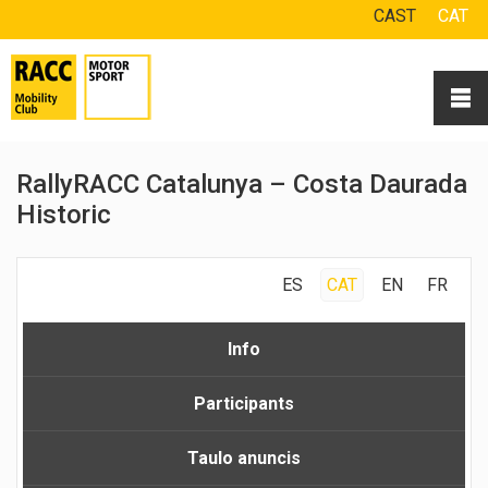
CAST
CAT
RallyRACC Catalunya – Costa Daurada
Historic
ES
CAT
EN
FR
Info
Participants
Taulo anuncis