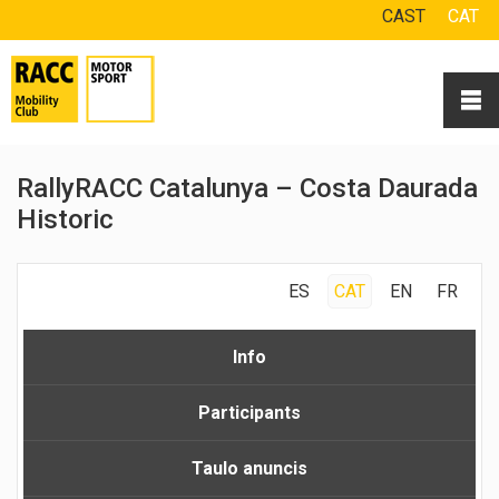
CAST
CAT
RallyRACC Catalunya – Costa Daurada
Historic
ES
CAT
EN
FR
Info
Participants
Taulo anuncis