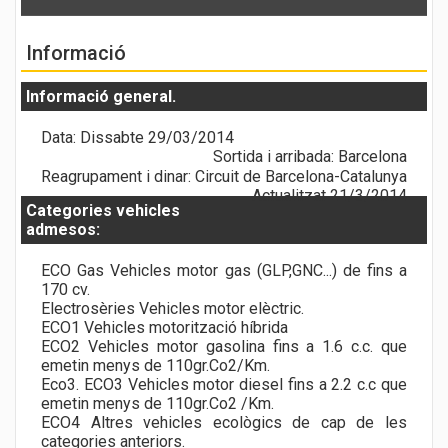
Informació
Informació general.
Data: Dissabte 29/03/2014
Sortida i arribada: Barcelona
Reagrupament i dinar: Circuit de Barcelona-Catalunya
Actualitzat 21/3/2014
Categories vehicles
admesos:
ECO Gas Vehicles motor gas (GLP,GNC...) de fins a
170 cv.
Electrosèries Vehicles motor elèctric.
ECO1 Vehicles motorització híbrida
ECO2 Vehicles motor gasolina fins a 1.6 c.c. que
emetin menys de 110gr.Co2/Km.
Eco3. ECO3 Vehicles motor diesel fins a 2.2 c.c que
emetin menys de 110gr.Co2 /Km.
ECO4 Altres vehicles ecològics de cap de les
categories anteriors.