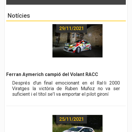
Notícies
29/11/2021
a href="noticia.php?id=493">
Ferran Aymerich campió del Volant RACC
Després d'un final emocionant en el Ral·li 2000
Viratges la victòria de Ruben Muñoz no va ser
suficient i el títol se'l va emportar el pilot gironí
25/11/2021