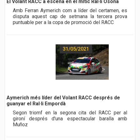
El Volant RACC a escena en el mític Ral·li Osona
Amb Ferran Aymerich com a líder del certamen, es
disputa aquest cap de setmana la tercera prova
puntuable per a la copa de promoció del RACC
31/05/2021
a href="noticia.php?id=482">
Aymerich més líder del Volant RACC després de
guanyar el Ral·li Empordà
Segon triomf en la segona cita del RACC per al
gironí després d'una espectacular baralla amb
Muñoz