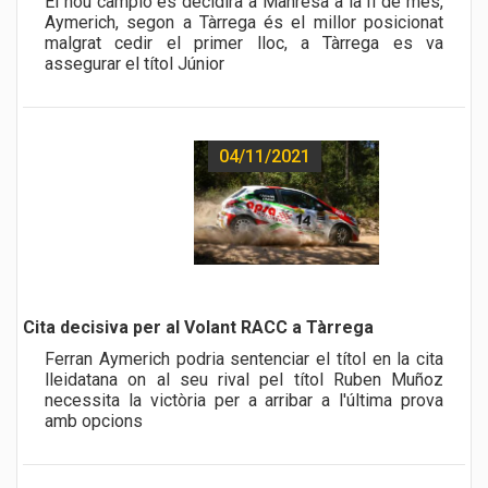
El nou campió es decidirà a Manresa a la fi de mes,
Aymerich, segon a Tàrrega és el millor posicionat
malgrat cedir el primer lloc, a Tàrrega es va
assegurar el títol Júnior
04/11/2021
a href="noticia.php?id=490">
Cita decisiva per al Volant RACC a Tàrrega
Ferran Aymerich podria sentenciar el títol en la cita
lleidatana on al seu rival pel títol Ruben Muñoz
necessita la victòria per a arribar a l'última prova
amb opcions