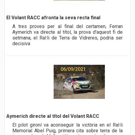
a href="noticia.php?id=487">
El Volant RACC afronta la seva recta final
A tres proves per al final del certamen, Ferran
Aymerich va directe al títol, la prova d'aquest fi de
setmana, el Ral·li de Terra de Vidreres, podria ser
decisiva
06/09/2021
a href="noticia.php?id=486">
Aymerich directe al títol del Volant RACC
El pilot gironí va aconseguir la victòria en el Ral·li
Memorial Abel Puig, primera cita sobre terra de la