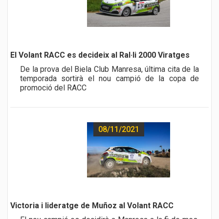
a href="noticia.php?id=492">
El Volant RACC es decideix al Ral·li 2000 Viratges
De la prova del Biela Club Manresa, última cita de la
temporada sortirà el nou campió de la copa de
promoció del RACC
08/11/2021
a href="noticia.php?id=491">
Victoria i lideratge de Muñoz al Volant RACC