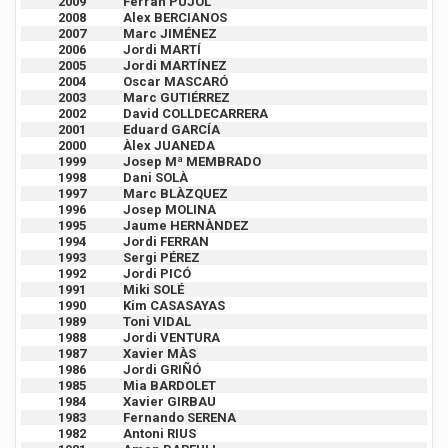
2009
Ferran PUJOL
2008
Alex BERCIANOS
2007
Marc JIMÉNEZ
2006
Jordi MARTÍ
2005
Jordi MARTÍNEZ
2004
Oscar MASCARÓ
2003
Marc GUTIÉRREZ
2002
David COLLDECARRERA
2001
Eduard GARCÍA
2000
Àlex JUANEDA
1999
Josep Mª MEMBRADO
1998
Dani SOLÀ
1997
Marc BLÀZQUEZ
1996
Josep MOLINA
1995
Jaume HERNÀNDEZ
1994
Jordi FERRAN
1993
Sergi PÉREZ
1992
Jordi PICÓ
1991
Miki SOLÉ
1990
Kim CASASAYAS
1989
Toni VIDAL
1988
Jordi VENTURA
1987
Xavier MÀS
1986
Jordi GRIÑÓ
1985
Mia BARDOLET
1984
Xavier GIRBAU
1983
Fernando SERENA
1982
Antoni RIUS