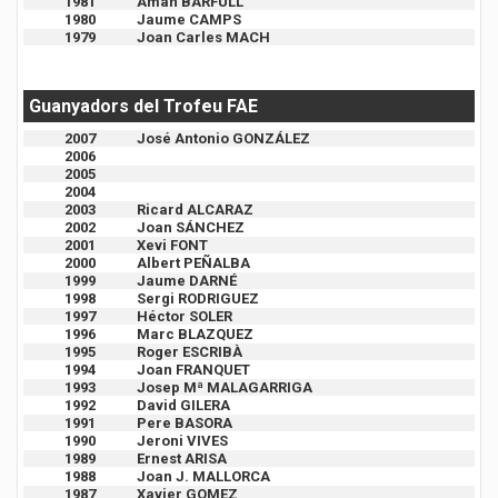
1981
Aman BARFULL
1980
Jaume CAMPS
1979
Joan Carles MACH
Guanyadors del Trofeu FAE
2007
José Antonio GONZÁLEZ
2006
2005
2004
2003
Ricard ALCARAZ
2002
Joan SÁNCHEZ
2001
Xevi FONT
2000
Albert PEÑALBA
1999
Jaume DARNÉ
1998
Sergi RODRIGUEZ
1997
Héctor SOLER
1996
Marc BLAZQUEZ
1995
Roger ESCRIBÀ
1994
Joan FRANQUET
1993
Josep Mª MALAGARRIGA
1992
David GILERA
1991
Pere BASORA
1990
Jeroni VIVES
1989
Ernest ARISA
1988
Joan J. MALLORCA
1987
Xavier GOMEZ